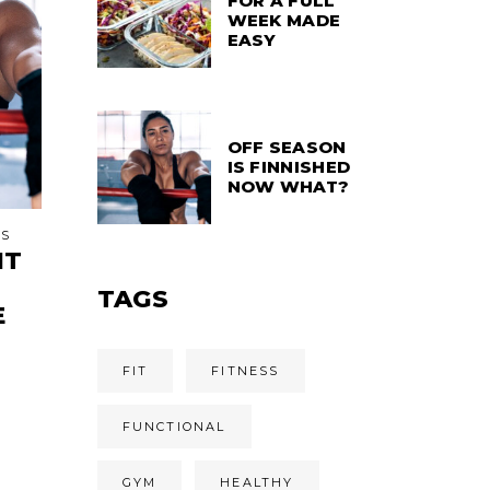
FOR A FULL
WEEK MADE
EASY
OFF SEASON
IS FINNISHED
NOW WHAT?
SS
IT
TAGS
E
FIT
FITNESS
FUNCTIONAL
GYM
HEALTHY