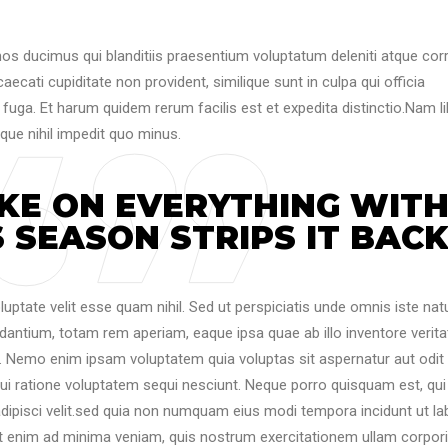
os ducimus qui blanditiis praesentium voluptatum deleniti atque corr
ecati cupiditate non provident, similique sunt in culpa qui officia
 fuga. Et harum quidem rerum facilis est et expedita distinctio.Nam l
que nihil impedit quo minus.
KE ON EVERYTHING WIT
 SEASON STRIPS IT BACK
luptate velit esse quam nihil. Sed ut perspiciatis unde omnis iste nat
antium, totam rem aperiam, eaque ipsa quae ab illo inventore veritat
o. Nemo enim ipsam voluptatem quia voluptas sit aspernatur aut odit
ui ratione voluptatem sequi nesciunt. Neque porro quisquam est, qui
adipisci velit.sed quia non numquam eius modi tempora incidunt ut la
 enim ad minima veniam, quis nostrum exercitationem ullam corpor