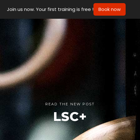
Join us now. Your first training is free !
Book now
READ THE NEW POST
LSC+