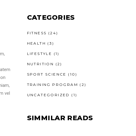
CATEGORIES
FITNESS
(24)
HEALTH
(3)
am,
LIFESTYLE
(1)
NUTRITION
(2)
ptatem
SPORT SCIENCE
(10)
non
TRAINING PROGRAM
(2)
niam,
m vel
UNCATEGORIZED
(1)
SIMMILAR READS