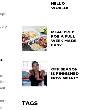
HELLO
WORLD!
upti
ibero
MEAL PREP
FOR A FULL
WEEK MADE
EASY
H
.
OFF SEASON
IS FINNISHED
us
NOW WHAT?
is et
 aut
bore
TAGS
is