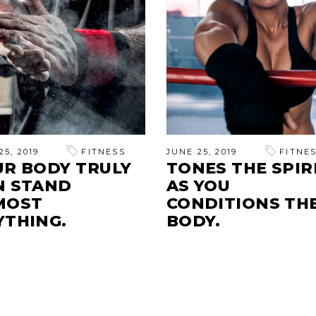
25, 2019
FITNESS
JUNE 25, 2019
FITNE
UR BODY TRULY
TONES THE SPIR
N STAND
AS YOU
MOST
CONDITIONS TH
YTHING.
BODY.