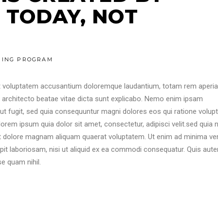
 TODAY, NOT
NING PROGRAM
 sit voluptatem accusantium doloremque laudantium, totam rem aperi
si architecto beatae vitae dicta sunt explicabo. Nemo enim ipsam
aut fugit, sed quia consequuntur magni dolores eos qui ratione volu
orem ipsum quia dolor sit amet, consectetur, adipisci velit.sed quia 
t dolore magnam aliquam quaerat voluptatem. Ut enim ad minima ve
pit laboriosam, nisi ut aliquid ex ea commodi consequatur. Quis aute
se quam nihil.