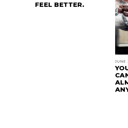
FEEL BETTER.
JUNE 
YO
CA
AL
AN