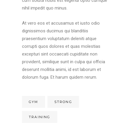
cum soluta nobis est eligendi optio cumque
nihil impedit quo minus.
At vero eos et accusamus et iusto odio
dignissimos ducimus qui blanditiis
praesentium voluptatum deleniti atque
corrupti quos dolores et quas molestias
excepturi sint occaecati cupiditate non
provident, similique sunt in culpa qui officia
deserunt mollitia animi, id est laborum et
dolorum fuga. Et harum quidem rerum.
GYM
STRONG
TRAINING