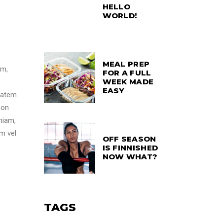
HELLO
WORLD!
MEAL PREP
am,
FOR A FULL
WEEK MADE
EASY
ptatem
non
niam,
m vel
OFF SEASON
IS FINNISHED
NOW WHAT?
TAGS