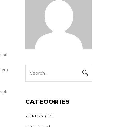
upti
ibero
upti
CATEGORIES
FITNESS
(24)
HEALTH
(3)