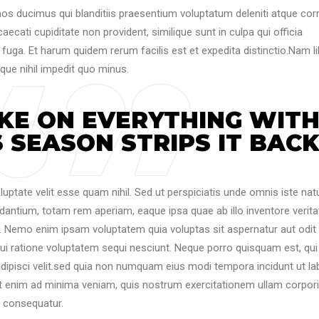
os ducimus qui blanditiis praesentium voluptatum deleniti atque corr
ecati cupiditate non provident, similique sunt in culpa qui officia
 fuga. Et harum quidem rerum facilis est et expedita distinctio.Nam l
que nihil impedit quo minus.
KE ON EVERYTHING WIT
 SEASON STRIPS IT BACK
luptate velit esse quam nihil. Sed ut perspiciatis unde omnis iste nat
antium, totam rem aperiam, eaque ipsa quae ab illo inventore veritat
o. Nemo enim ipsam voluptatem quia voluptas sit aspernatur aut odit
ui ratione voluptatem sequi nesciunt. Neque porro quisquam est, qui
adipisci velit.sed quia non numquam eius modi tempora incidunt ut la
 enim ad minima veniam, quis nostrum exercitationem ullam corpor
i consequatur.