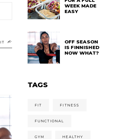
FOR A FULL
WEEK MADE
EASY
OFF SEASON
IT
IS FINNISHED
NOW WHAT?
TAGS
FIT
FITNESS
FUNCTIONAL
GYM
HEALTHY