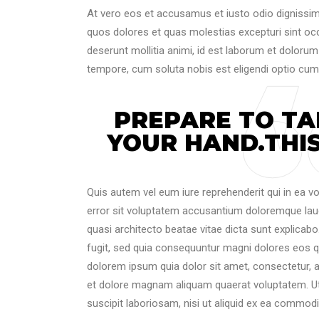
At vero eos et accusamus et iusto odio dignissim
quos dolores et quas molestias excepturi sint occa
deserunt mollitia animi, id est laborum et dolorum
tempore, cum soluta nobis est eligendi optio cum
PREPARE TO TA
YOUR HAND.THIS
Quis autem vel eum iure reprehenderit qui in ea vo
error sit voluptatem accusantium doloremque laud
quasi architecto beatae vitae dicta sunt explicab
fugit, sed quia consequuntur magni dolores eos q
dolorem ipsum quia dolor sit amet, consectetur, 
et dolore magnam aliquam quaerat voluptatem. Ut
suscipit laboriosam, nisi ut aliquid ex ea commod