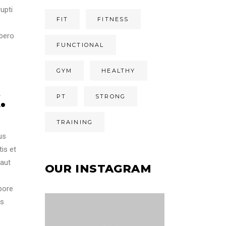
upti
FIT
FITNESS
ibero
FUNCTIONAL
GYM
HEALTHY
H
.
PT
STRONG
TRAINING
us
is et
 aut
OUR INSTAGRAM
bore
is