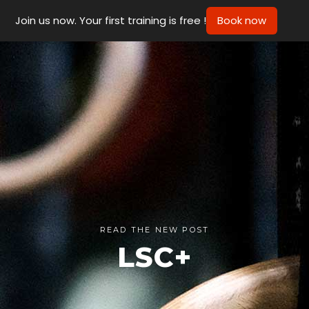
Join us now. Your first training is free !
Book now
READ THE NEW POST
LSC+