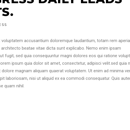
S.
ESS
 sit voluptatem accusantium doloremque laudantium, totam rem aperi
si architecto beatae vitae dicta sunt explicabo. Nemo enim ipsam
aut fugit, sed quia consequuntur magni dolores eos qui ratione volu
orem ipsum quia dolor sit amet, consectetur, adipisci velit.sed quia 
t dolore magnam aliquam quaerat voluptatem. Ut enim ad minima ve
pit laboriosam, nisi ut aliquid ex ea commodi consequatur. Quis aute
se quam nihil.