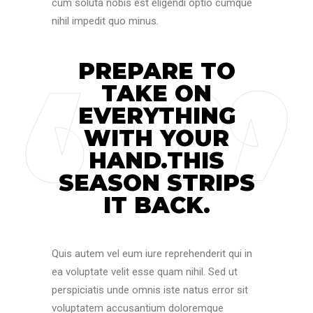
cum soluta nobis est eligendi optio cumque
nihil impedit quo minus.
PREPARE TO
TAKE ON
EVERYTHING
WITH YOUR
HAND.THIS
SEASON STRIPS
IT BACK.
Quis autem vel eum iure reprehenderit qui in
ea voluptate velit esse quam nihil. Sed ut
perspiciatis unde omnis iste natus error sit
voluptatem accusantium doloremque