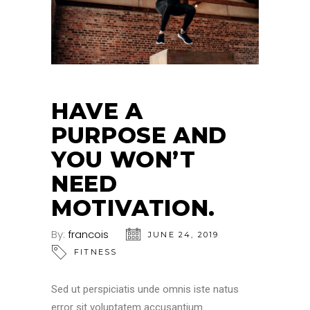
HAVE A
PURPOSE AND
YOU WON’T
NEED
MOTIVATION.
By:
francois
JUNE 24, 2019
FITNESS
Sed ut perspiciatis unde omnis iste natus
error sit voluptatem accusantium